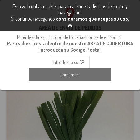
FRUTA Y VERDURA FRESCA
Esta web utiliza cookies para realizar estadísticas de su uso y
91 112 40 48
navegación.
Si continua navegando
consideramos que acepta su uso
.
info@fruteriasmuerdevida.com
0
AREA DE ENVÍO DE PEDIDOS
Muerdevida es un grupo de fruterías con sede en Madrid
Para saber si está dentro de nuestro AREA DE COBERTURA
Inicio
Verduras
Patatas, Cebollas y Ajos
introduzca su Código Postal
Cebolleta Gorda