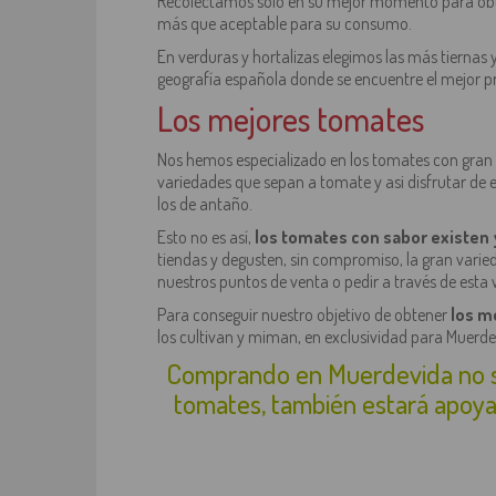
Recolectamos sólo en su mejor momento para obten
más que aceptable para su consumo.
En verduras y hortalizas elegimos las más tiernas
geografía española donde se encuentre el mejor p
Los mejores tomates
Nos hemos especializado en los tomates con gran s
variedades que sepan a tomate y asi disfrutar de
los de antaño.
Esto no es así,
los tomates con sabor existen
tiendas y degusten, sin compromiso, la gran var
nuestros puntos de venta o pedir a través de esta 
Para conseguir nuestro objetivo de obtener
los m
los cultivan y miman, en exclusividad para Muerd
Comprando en Muerdevida no sól
tomates, también estará apoya