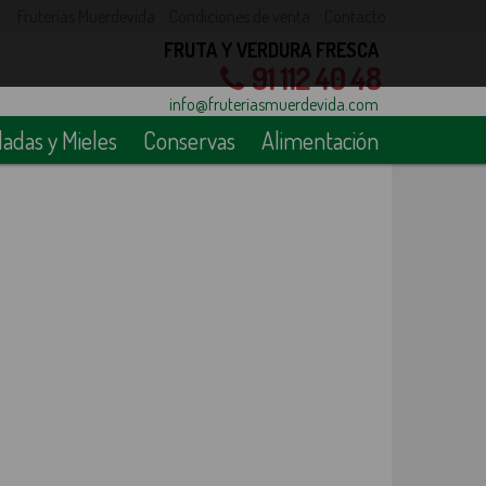
Fruterías Muerdevida
Condiciones de venta
Contacto
FRUTA Y VERDURA FRESCA
91 112 40 48
info@fruteriasmuerdevida.com
das y Mieles
Conservas
Alimentación