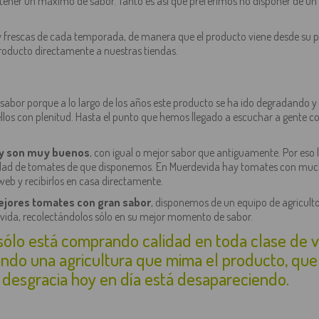
er un máximo de sabor. Tanto es así que preferimos no disponer de un pr
 y frescas de cada temporada, de manera que el producto viene desde su p
roducto directamente a nuestras tiendas.
abor porque a lo largo de los años este producto se ha ido degradando y 
 ellos con plenitud. Hasta el punto que hemos llegado a escuchar a gente
 y son muy buenos
, con igual o mejor sabor que antiguamente. Por eso 
iedad de tomates de que disponemos. En Muerdevida hay tomates con muc
web y recibirlos en casa directamente.
ejores tomates con gran sabor
, disponemos de un equipo de agriculto
evida, recolectándolos sólo en su mejor momento de sabor.
o está comprando calidad en toda clase de ver
ndo una agricultura que mima el producto, que 
desgracia hoy en día está desapareciendo.