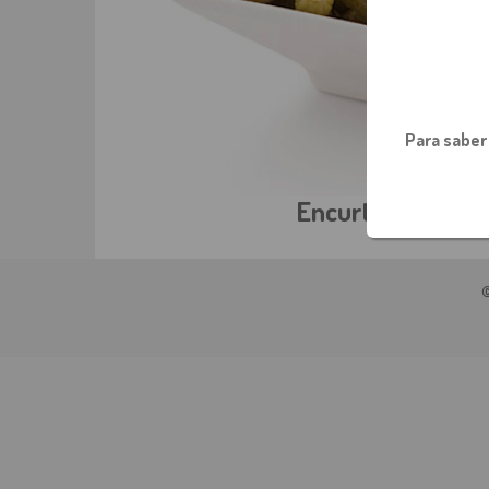
Para saber
Encurtidos y Ace
©