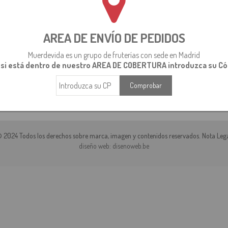
AREA DE ENVÍO DE PEDIDOS
Muerdevida es un grupo de fruterías con sede en Madrid
 si está dentro de nuestro AREA DE COBERTURA introduzca su Có
itunas
 2024 Todos los derechos sobre marca, imagen y contenidos reservados.
Nota Leg
diseño web:
disenoweb.be