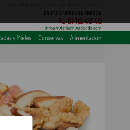
Fruterías Muerdevida
Condiciones de venta
Contacto
FRUTA Y VERDURA FRESCA
91 112 40 48
info@fruteriasmuerdevida.com
das y Mieles
Conservas
Alimentación