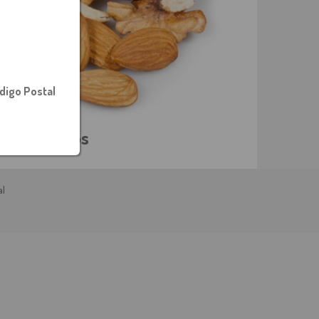
digo Postal
Frutos Secos
al