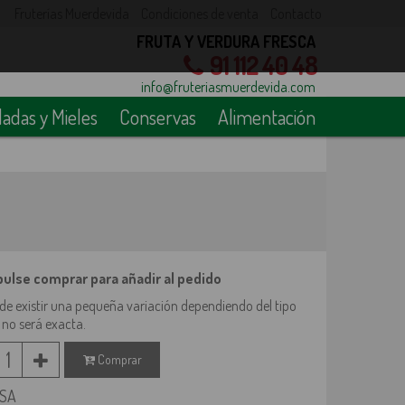
Fruterías Muerdevida
Condiciones de venta
Contacto
FRUTA Y VERDURA FRESCA
91 112 40 48
info@fruteriasmuerdevida.com
das y Mieles
Conservas
Alimentación
 pulse comprar para añadir al pedido
de existir una pequeña variación dependiendo del tipo
 no será exacta.
1
Comprar
LSA