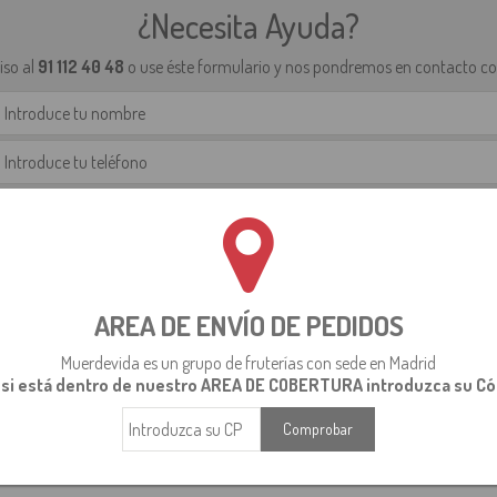
¿Necesita Ayuda?
so al
91 112 40 48
o use éste formulario y nos pondremos en contacto con
AREA DE ENVÍO DE PEDIDOS
He leído y acepto la política de privacidad.
Muerdevida es un grupo de fruterías con sede en Madrid
 si está dentro de nuestro AREA DE COBERTURA introduzca su Có