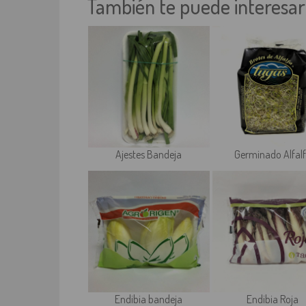
También te puede interesar
Ajestes Bandeja
Germinado Alfal
Endibia bandeja
Endibia Roja