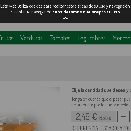
Esta web utiliza cookies para realizar estadísticas de su uso y navegación.
Si continua navegando
consideramos que acepta su uso
.
Frutas
Verduras
Tomates
Legumbres
Mermela
Elija la cantidad que desea y
Tenga en cuenta que al pesar pue
de producto por lo que la medida
2,49 €
Bolsa
REFERENCIA: ESCAROLABO