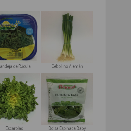
andeja de Rúcula
Cebollino Alemán
Escarolas
Bolsa Espinaca Baby