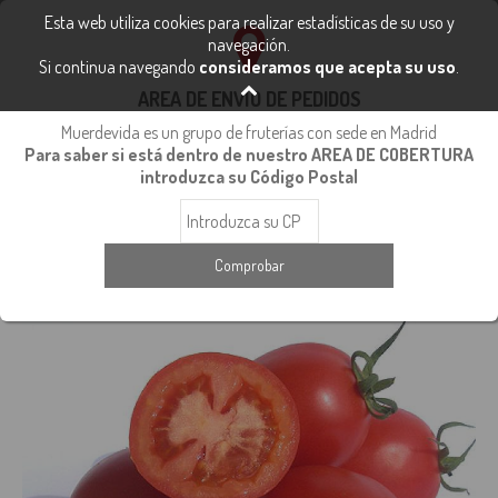
FRUTA Y VERDURA FRESCA
Esta web utiliza cookies para realizar estadísticas de su uso y
91 112 40 48
navegación.
Si continua navegando
consideramos que acepta su uso
.
info@fruteriasmuerdevida.com
0
AREA DE ENVÍO DE PEDIDOS
Muerdevida es un grupo de fruterías con sede en Madrid
Para saber si está dentro de nuestro AREA DE COBERTURA
Inicio
Tomates
Tomates de Temporada
introduzca su Código Postal
Tomate Pera Gazpacho