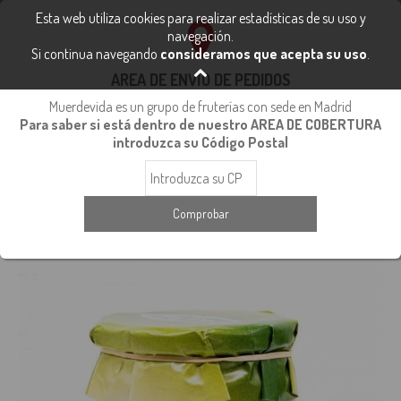
FRUTA Y VERDURA FRESCA
Esta web utiliza cookies para realizar estadísticas de su uso y
91 112 40 48
navegación.
Si continua navegando
consideramos que acepta su uso
.
info@fruteriasmuerdevida.com
0
AREA DE ENVÍO DE PEDIDOS
Muerdevida es un grupo de fruterías con sede en Madrid
Para saber si está dentro de nuestro AREA DE COBERTURA
Inicio
Conservas
Conservas de Verduras
introduzca su Código Postal
Rubio Menestra natural