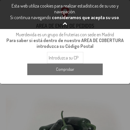
FRUTA Y VERDURA FRESCA
Esta web utiliza cookies para realizar estadísticas de su uso y
91 112 40 48
navegación.
Si continua navegando
consideramos que acepta su uso
.
info@fruteriasmuerdevida.com
0
AREA DE ENVÍO DE PEDIDOS
Muerdevida es un grupo de fruterías con sede en Madrid
Para saber si está dentro de nuestro AREA DE COBERTURA
Inicio
Verduras
Hortalizas
introduzca su Código Postal
Pimiento Jalapeño